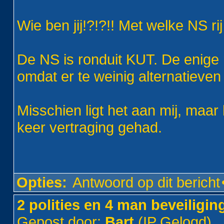
Wie ben jij!?!?!! Met welke NS rij 
De NS is ronduit KUT. De enige
omdat er te weinig alternatieven 
Misschien ligt het aan mij, maar 
keer vertraging gehad.
Opties:
Antwoord op dit bericht
2 polities en 4 man beveiligin
Gepost door:
Bart
(IP Gelogd)