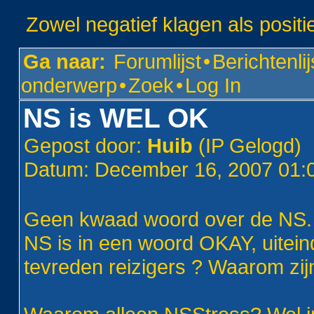
Zowel negatief klagen als positi
Ga naar:
Forumlijst
•
Berichtenlij
onderwerp
•
Zoek
•
Log In
NS is WEL OK
Gepost door:
Huib
(IP Gelogd)
Datum: December 16, 2007 01
Geen kwaad woord over de NS.
NS is in een woord OKAY, uitein
tevreden reizigers ? Waarom zijn