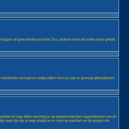
ebt liggen of geen kreditcard hebt. Dus, daarom werd de politie maar gebelt,
n tenminste normaal en rustig zitten! Voor jou zijn er genoeg alternatieven,
bankjes te laag zitten niet,krijg je op langere trajecten rugproblemen van,en
jk weet rijd die al weg omdat ze er nioet op wachten en de prijzen die