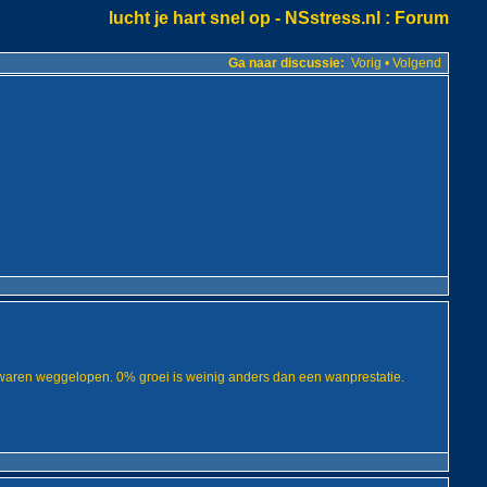
lucht je hart snel op - NSstress.nl
: Forum
Ga naar discussie:
Vorig
•
Volgend
or waren weggelopen. 0% groei is weinig anders dan een wanprestatie.