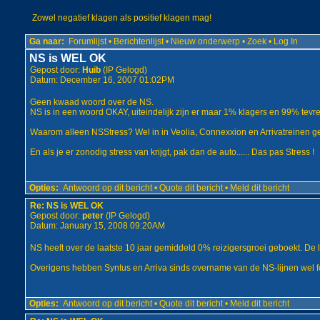
Zowel negatief klagen als positief klagen mag!
Ga naar:
Forumlijst
•
Berichtenlijst
•
Nieuw onderwerp
•
Zoek
•
Log In
NS is WEL OK
Gepost door:
Huib
(IP Gelogd)
Datum: December 16, 2007 01:02PM
Geen kwaad woord over de NS.
NS is in een woord OKAY, uiteindelijk zijn er maar 1% klagers en 99% tevre
Waarom alleen NSStress? Wel in in Veolia, Connexxion en Arrivatreinen gez
En als je er zonodig stress van krijgt, pak dan de auto...... Das pas Stress !
Opties:
Antwoord op dit bericht
•
Quote dit bericht
•
Meld dit bericht
Re: NS is WEL OK
Gepost door:
peter
(IP Gelogd)
Datum: January 15, 2008 09:20AM
NS heeft over de laatste 10 jaar gemiddeld 0% reizigersgroei geboekt. De 
Overigens hebben Syntus en Arriva sinds overname van de NS-lijnen wel for
Opties:
Antwoord op dit bericht
•
Quote dit bericht
•
Meld dit bericht