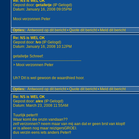
Re: NS is WEL OK
Gepost door:
getalletje
(IP Gelogd)
Datum: January 16, 2008 09:05PM
Mooi verzonnen Peter
Opties:
Antwoord op dit bericht
•
Quote dit bericht
•
Meld dit bericht
Re: NS is WEL OK
Gepost door:
Ivo
(IP Gelogd)
Datum: January 16, 2008 10:12PM
getalletje Schreef:
-------------------------------------------------------
> Mooi verzonnen Peter
Uh? Dit is wel gewoon de waardhied hoor.
Opties:
Antwoord op dit bericht
•
Quote dit bericht
•
Meld dit bericht
Re: NS is WEL OK
Gepost door:
alex
(IP Gelogd)
Datum: March 23, 2008 11:55AM
Tuurlijk peter!!!
Waar komt die onzin vandaan??
zelf verzonnen? neem maar van mij aan dat er geen brst van klopt!
er is alleen nog maar reizigersGROEI.
dus verzin eens iets anders Peter!!