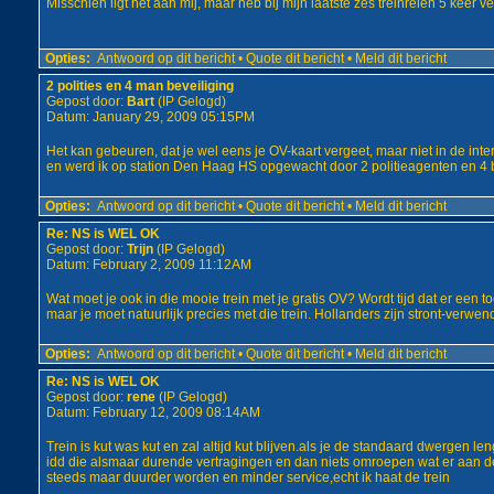
Misschien ligt het aan mij, maar heb bij mijn laatste zes treinreien 5 keer v
Opties:
Antwoord op dit bericht
•
Quote dit bericht
•
Meld dit bericht
2 polities en 4 man beveiliging
Gepost door:
Bart
(IP Gelogd)
Datum: January 29, 2009 05:15PM
Het kan gebeuren, dat je wel eens je OV-kaart vergeet, maar niet in de inter
en werd ik op station Den Haag HS opgewacht door 2 politieagenten en 4 be
Opties:
Antwoord op dit bericht
•
Quote dit bericht
•
Meld dit bericht
Re: NS is WEL OK
Gepost door:
Trijn
(IP Gelogd)
Datum: February 2, 2009 11:12AM
Wat moet je ook in die mooie trein met je gratis OV? Wordt tijd dat er een t
maar je moet natuurlijk precies met die trein. Hollanders zijn stront-verwen
Opties:
Antwoord op dit bericht
•
Quote dit bericht
•
Meld dit bericht
Re: NS is WEL OK
Gepost door:
rene
(IP Gelogd)
Datum: February 12, 2009 08:14AM
Trein is kut was kut en zal altijd kut blijven.als je de standaard dwergen l
idd die alsmaar durende vertragingen en dan niets omroepen wat er aan de h
steeds maar duurder worden en minder service,echt ik haat de trein