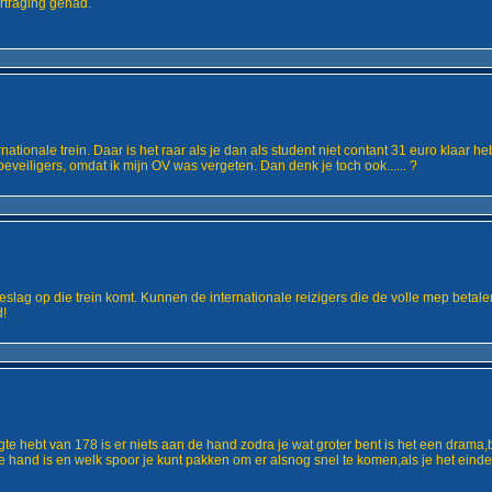
ertraging gehad.
nationale trein. Daar is het raar als je dan als student niet contant 31 euro klaar h
veiligers, omdat ik mijn OV was vergeten. Dan denk je toch ook...... ?
oeslag op die trein komt. Kunnen de internationale reizigers die de volle mep betale
d!
engte hebt van 178 is er niets aan de hand zodra je wat groter bent is het een drama,
and is en welk spoor je kunt pakken om er alsnog snel te komen,als je het eindeli