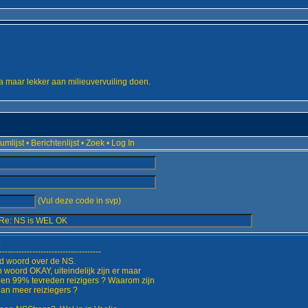
 ga maar lekker aan milieuvervuiling doen.
umlijst
•
Berichtenlijst
•
Zoek
•
Log In
(Vul deze code in svp)