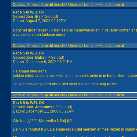
Opties:
Antwoord op dit bericht
•
Quote dit bericht
•
Meld dit bericht
Re: NS is WEL OK
Gepost door:
ik
(IP Gelogd)
Datum: August 7, 2008 09:12PM
klopt het groeit alleen, ik ben een ns medewerker en in de jaren komen er 
wat is peters een fantasie mens
Opties:
Antwoord op dit bericht
•
Quote dit bericht
•
Meld dit bericht
Re: NS is WEL OK
Gepost door:
Babs
(IP Gelogd)
Datum: December 9, 2008 03:21PM
Helemaal mee eens.
Lekker uitgerust op je werk komen , met een krantje in je hand. Geen geto
Je weet pas wat je mist als je niet meer met de trein mag reizen.
Opties:
Antwoord op dit bericht
•
Quote dit bericht
•
Meld dit bericht
Re: NS is WEL OK
Gepost door:
Johannes
(IP Gelogd)
Datum: December 11, 2008 05:21PM
Wie ben jij!?!?!! Met welke NS rij jij?
De NS is ronduit KUT. De enige reden dat mensen er mee reizen is omdat er 