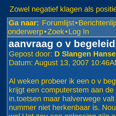
Zowel negatief klagen als positi
Ga naar:
Forumlijst
•
Berichtenlij
onderwerp
•
Zoek
•
Log In
aanvraag o v begeleid
Gepost door:
D Slangen Hans
Datum: August 13, 2007 10:46
Al weken probeer ik een o v beg
krijgt een computerstem aan de 
in.toetsen maar halverwege valt h
nummer niet herkenbaar is. Nou