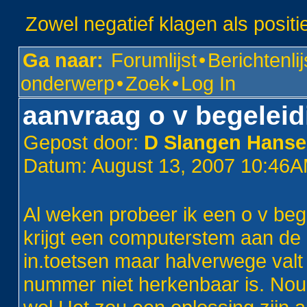
Zowel negatief klagen als positi
Ga naar:
Forumlijst
•
Berichtenlij
onderwerp
•
Zoek
•
Log In
aanvraag o v begeleid
Gepost door:
D Slangen Hans
Datum: August 13, 2007 10:46
Al weken probeer ik een o v beg
krijgt een computerstem aan de 
in.toetsen maar halverwege valt h
nummer niet herkenbaar is. Nou