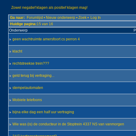
Zowel negatief klagen als positief klagen mag!
Ga naar:
Forumlijst
•
Nieuw onderwerp
•
Zoek
•
Log In
Huidige pagina:
15 van 16
Onderwerp
P
geen wachtruimte amersfoort cs perron 4
klacht
rechtstreekse trein???
geld terug bij vertraging...
stempelautomaten
Mobiele telefoons
bijna elke dag een half uur vertraging
Wie was (is) de conducteur in de Stoptrein 4337 NS van vanmorgen