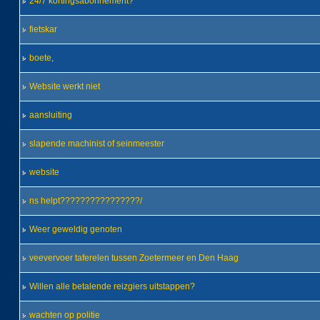
24/7 kortingsabonnement?
fietskar
boete,
Website werkt niet
aansluiting
slapende machinist of seinmeester
website
ns helpt????????????????/
Weer geweldig genoten
veevervoer taferelen tussen Zoetermeer en Den Haag
Willen alle betalende reizgiers uitstappen?
wachten op politie