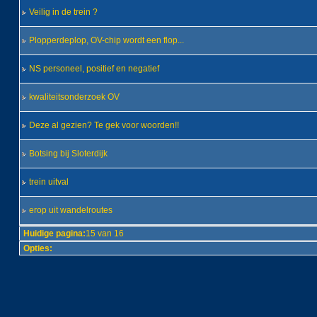
Veilig in de trein ?
Plopperdeplop, OV-chip wordt een flop...
NS personeel, positief en negatief
kwaliteitsonderzoek OV
Deze al gezien? Te gek voor woorden!!
Botsing bij Sloterdijk
trein uitval
erop uit wandelroutes
Huidige pagina:
15 van 16
Opties: