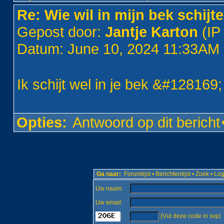
Re: Wie wil in mijn bek schijt
Gepost door:
Jantje Karton
(IP
Datum: June 10, 2024 11:33AM
Ik schijt wel in je bek &#128169;
Opties:
Antwoord op dit bericht
Ga naar:
Forumlijst
•
Berichtenlijst
•
Zoek
•
Log
Uw naam:
Uw email:
:
(Vul deze code in svp)