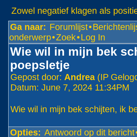
Zowel negatief klagen als positi
Ga naar:
Forumlijst
•
Berichtenlij
onderwerp
•
Zoek
•
Log In
Wie wil in mijn bek sc
poepsletje
Gepost door:
Andrea
(IP Gelog
Datum: June 7, 2024 11:34PM
Wie wil in mijn bek schijten, ik 
Opties:
Antwoord op dit bericht