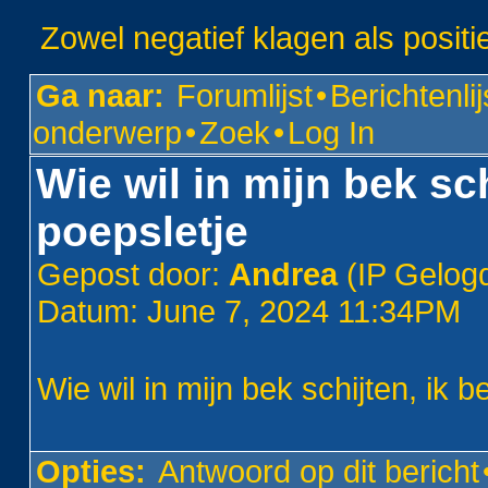
Zowel negatief klagen als positi
Ga naar:
Forumlijst
•
Berichtenlij
onderwerp
•
Zoek
•
Log In
Wie wil in mijn bek sc
poepsletje
Gepost door:
Andrea
(IP Gelog
Datum: June 7, 2024 11:34PM
Wie wil in mijn bek schijten, ik 
Opties:
Antwoord op dit bericht