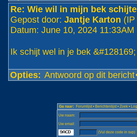
Re: Wie wil in mijn bek schijt
Gepost door:
Jantje Karton
(IP
Datum: June 10, 2024 11:33AM
Ik schijt wel in je bek &#128169;
Opties:
Antwoord op dit bericht
Ga naar:
Forumlijst
•
Berichtenlijst
•
Zoek
•
Log
Uw naam:
Uw email:
:
(Vul deze code in svp)