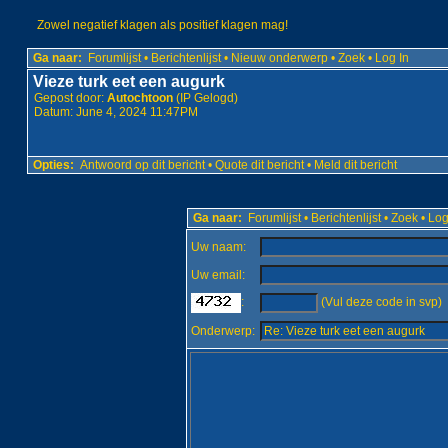
Zowel negatief klagen als positief klagen mag!
Ga naar:
Forumlijst
•
Berichtenlijst
•
Nieuw onderwerp
•
Zoek
•
Log In
Vieze turk eet een augurk
Gepost door:
Autochtoon
(IP Gelogd)
Datum: June 4, 2024 11:47PM
Opties:
Antwoord op dit bericht
•
Quote dit bericht
•
Meld dit bericht
Ga naar:
Forumlijst
•
Berichtenlijst
•
Zoek
•
Log
Uw naam:
Uw email:
:
(Vul deze code in svp)
Onderwerp: