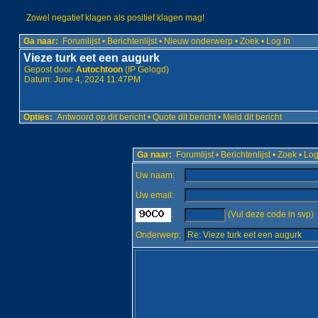
Zowel negatief klagen als positief klagen mag!
Ga naar:
Forumlijst
•
Berichtenlijst
•
Nieuw onderwerp
•
Zoek
•
Log In
Vieze turk eet een augurk
Gepost door:
Autochtoon
(IP Gelogd)
Datum: June 4, 2024 11:47PM
Opties:
Antwoord op dit bericht
•
Quote dit bericht
•
Meld dit bericht
Ga naar:
Forumlijst
•
Berichtenlijst
•
Zoek
•
Log
Uw naam:
Uw email:
:
(Vul deze code in svp)
Onderwerp: