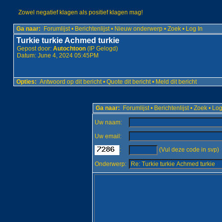
Zowel negatief klagen als positief klagen mag!
Ga naar:
Forumlijst
•
Berichtenlijst
•
Nieuw onderwerp
•
Zoek
•
Log In
Turkie turkie Achmed turkie
Gepost door:
Autochtoon
(IP Gelogd)
Datum: June 4, 2024 05:45PM
Opties:
Antwoord op dit bericht
•
Quote dit bericht
•
Meld dit bericht
Ga naar:
Forumlijst
•
Berichtenlijst
•
Zoek
•
Log
Uw naam:
Uw email:
:
(Vul deze code in svp)
Onderwerp: