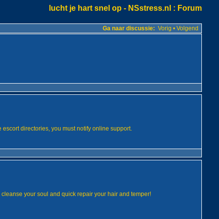
lucht je hart snel op - NSstress.nl
: Forum
Ga naar discussie:
Vorig
•
Volgend
e escort directories, you must notify online support.
 cleanse your soul and quick repair your hair and temper!