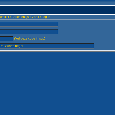
umlijst
•
Berichtenlijst
•
Zoek
•
Log In
(Vul deze code in svp)