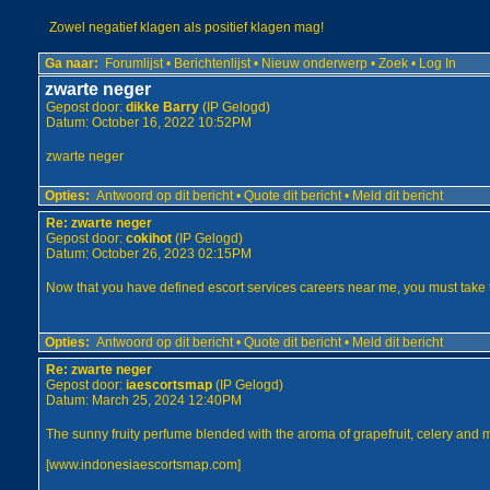
Zowel negatief klagen als positief klagen mag!
Ga naar:
Forumlijst
•
Berichtenlijst
•
Nieuw onderwerp
•
Zoek
•
Log In
zwarte neger
Gepost door:
dikke Barry
(IP Gelogd)
Datum: October 16, 2022 10:52PM
zwarte neger
Opties:
Antwoord op dit bericht
•
Quote dit bericht
•
Meld dit bericht
Re: zwarte neger
Gepost door:
cokihot
(IP Gelogd)
Datum: October 26, 2023 02:15PM
Now that you have defined
escort services careers near me
, you must take 
Opties:
Antwoord op dit bericht
•
Quote dit bericht
•
Meld dit bericht
Re: zwarte neger
Gepost door:
iaescortsmap
(IP Gelogd)
Datum: March 25, 2024 12:40PM
The sunny fruity perfume blended with the aroma of grapefruit, celery and 
[
www.indonesiaescortsmap.com
]