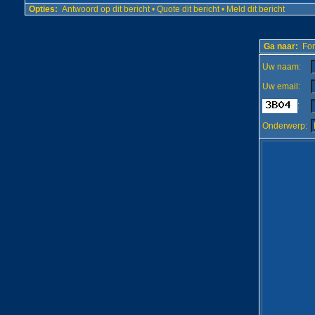
Opties:
Antwoord op dit bericht
•
Quote dit bericht
•
Meld dit bericht
Ga naar:
For
Uw naam:
Uw email:
:
Onderwerp: