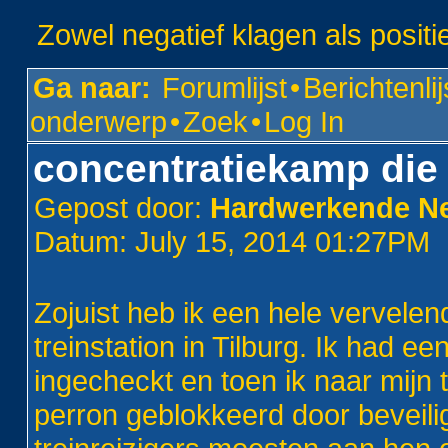
Zowel negatief klagen als positi
Ga naar:
Forumlijst
•
Berichtenlij
onderwerp
•
Zoek
•
Log In
concentratiekamp die
Gepost door:
Hardwerkende Ned
Datum: July 15, 2014 01:27PM
Zojuist heb ik een hele vervele
treinstation in Tilburg. Ik had e
ingecheckt en toen ik naar mijn 
perron geblokkeerd door beveili