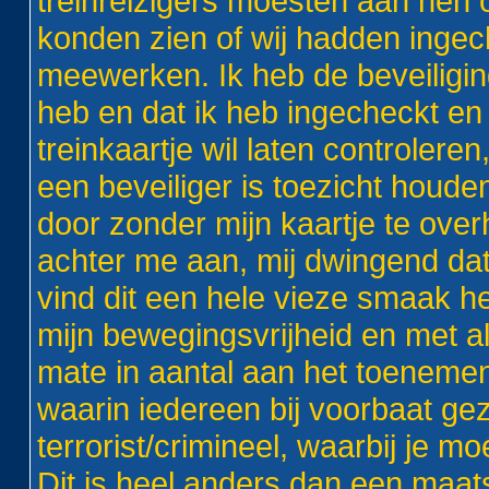
treinreizigers moesten aan hen o
konden zien of wij hadden ingech
meewerken. Ik heb de beveiliging 
heb en dat ik heb ingecheckt 
treinkaartje wil laten controlere
een beveiliger is toezicht houden 
door zonder mijn kaartje te ov
achter me aan, mij dwingend dat 
vind dit een hele vieze smaak 
mijn bewegingsvrijheid en met al 
mate in aantal aan het toenemen
waarin iedereen bij voorbaat gez
terrorist/crimineel, waarbij je
Dit is heel anders dan een maat