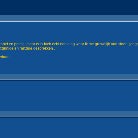
ortabel en prettig ,maar er is toch echt een ding waar ik me gruwelijk aan stoor : j
nzinnige en ranzige gesprekken .
edaan !