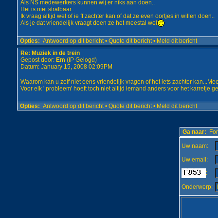
Als NS medewerkers kunnen wij er niks aan doen..
Het is niet strafbaar..
Ik vraag altijd wel of ie ff zachter kan of dat ze even oortjes in willen doen..
Als je dat vriendelijk vraagt doen ze het meestal wel
Opties:
Antwoord op dit bericht
•
Quote dit bericht
•
Meld dit bericht
Re: Muziek in de trein
Gepost door:
Em
(IP Gelogd)
Datum: January 15, 2008 02:09PM
Waarom kan u zelf niet eens vriendelijk vragen of het iets zachter kan...Mee
Voor elk ' probleem' hoeft toch niet altijd iemand anders voor het karretje
Opties:
Antwoord op dit bericht
•
Quote dit bericht
•
Meld dit bericht
Ga naar:
For
Uw naam:
Uw email:
:
Onderwerp: