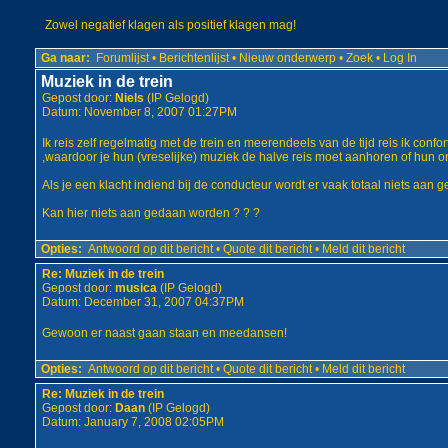
Zowel negatief klagen als positief klagen mag!
Ga naar:
Forumlijst
•
Berichtenlijst
•
Nieuw onderwerp
•
Zoek
•
Log In
Muziek in de trein
Gepost door:
Niels
(IP Gelogd)
Datum: November 8, 2007 01:27PM
Ik reis zelf regelmatig met de trein en meerendeels van de tijd reis ik conf
,waardoor je hun (vreselijke) muziek de halve reis moet aanhoren of hun o
Als je een klacht indiend bij de conducteur wordt er vaak totaal niets aan g
Kan hier niets aan gedaan worden ? ? ?
Opties:
Antwoord op dit bericht
•
Quote dit bericht
•
Meld dit bericht
Re: Muziek in de trein
Gepost door:
musica
(IP Gelogd)
Datum: December 31, 2007 04:37PM
Gewoon er naast gaan staan en meedansen!
Opties:
Antwoord op dit bericht
•
Quote dit bericht
•
Meld dit bericht
Re: Muziek in de trein
Gepost door:
Daan
(IP Gelogd)
Datum: January 7, 2008 02:05PM