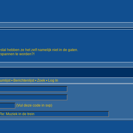
stal hebben ze het zelf namelijk niet in de gaten.
 gespannen te worden?!
umlijst
•
Berichtenlijst
•
Zoek
•
Log In
(Vul deze code in svp)