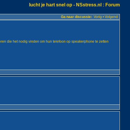
lucht je hart snel op - NSstress.nl
: Forum
Ga naar discussie:
Vorig
•
Volgend
ongeren die het nodig vinden om hun telefoon op speakerphone te zetten