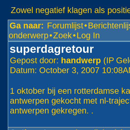
Zowel negatief klagen als positi
Ga naar:
Forumlijst
•
Berichtenlij
onderwerp
•
Zoek
•
Log In
superdagretour
Gepost door:
handwerp
(IP Gel
Datum: October 3, 2007 10:08
1 oktober bij een rotterdamse k
antwerpen gekocht met nl-trajec
antwerpen gekregen. .