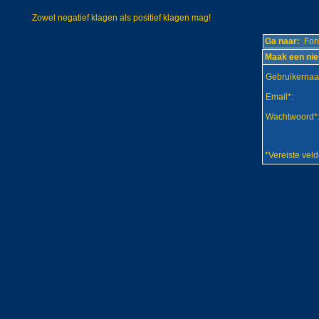
Zowel negatief klagen als positief klagen mag!
Ga naar:
Foru
Maak een nie
Gebruikerna
Email*:
Wachtwoord*
*Vereiste vel