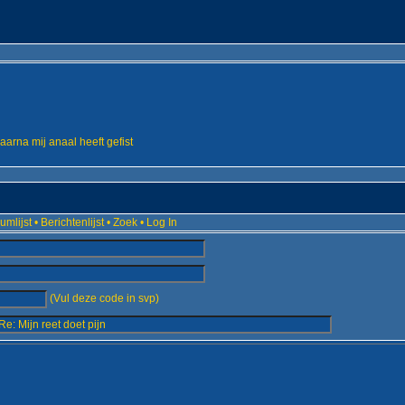
arna mij anaal heeft gefist
umlijst
•
Berichtenlijst
•
Zoek
•
Log In
(Vul deze code in svp)