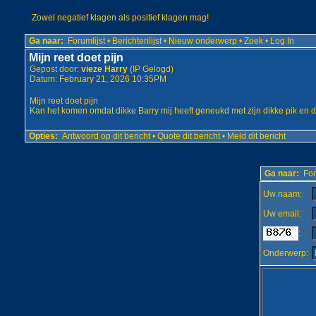
Zowel negatief klagen als positief klagen mag!
Ga naar:
Forumlijst
•
Berichtenlijst
•
Nieuw onderwerp
•
Zoek
•
Log In
Mijn reet doet pijn
Gepost door:
vieze Harry
(IP Gelogd)
Datum: February 21, 2026 10:35PM
Mijn reet doet pijn
Kan het komen omdat dikke Barry mij heeft geneukd met zijn dikke pik en da
Opties:
Antwoord op dit bericht
•
Quote dit bericht
•
Meld dit bericht
Ga naar:
For
Uw naam:
Uw email:
:
Onderwerp: