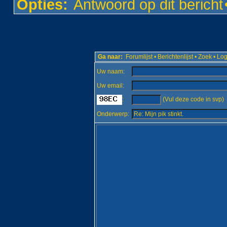
Opties:
Antwoord op dit bericht
Ga naar:
Forumlijst
•
Berichtenlijst
•
Zoek
•
Log
Uw naam:
Uw email:
:
(Vul deze code in svp)
Onderwerp: