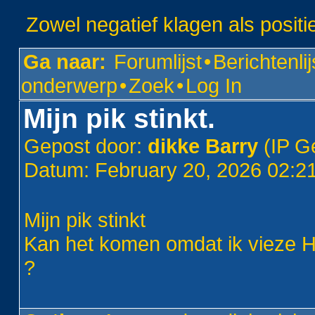
Zowel negatief klagen als positi
Ga naar:
Forumlijst
•
Berichtenlij
onderwerp
•
Zoek
•
Log In
Mijn pik stinkt.
Gepost door:
dikke Barry
(IP G
Datum: February 20, 2026 02:
Mijn pik stinkt
Kan het komen omdat ik vieze Ha
?