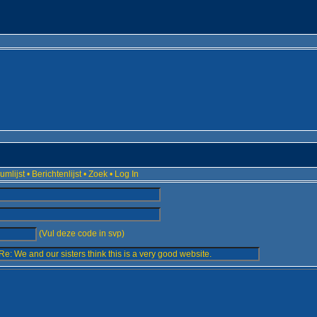
umlijst
•
Berichtenlijst
•
Zoek
•
Log In
(Vul deze code in svp)