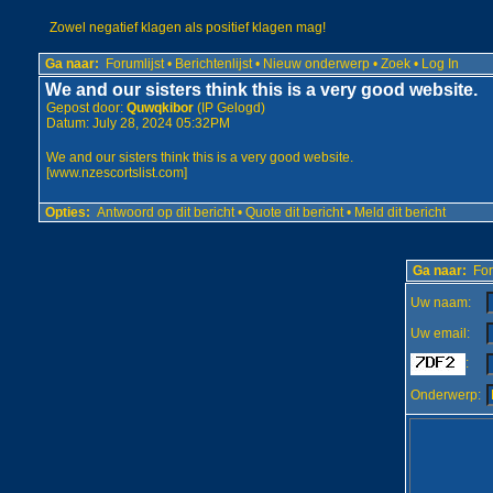
Zowel negatief klagen als positief klagen mag!
Ga naar:
Forumlijst
•
Berichtenlijst
•
Nieuw onderwerp
•
Zoek
•
Log In
We and our sisters think this is a very good website.
Gepost door:
Quwqkibor
(IP Gelogd)
Datum: July 28, 2024 05:32PM
We and our sisters think this is a very good website.
[
www.nzescortslist.com
]
Opties:
Antwoord op dit bericht
•
Quote dit bericht
•
Meld dit bericht
Ga naar:
For
Uw naam:
Uw email:
:
Onderwerp: