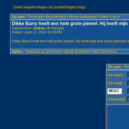
Zowel negatief klagen als positief klagen mag!
Ga naar:
Forumlijst
•
Berichtenlijst
•
Nieuw onderwerp
•
Zoek
•
Log In
Dikke Barry heeft een hele grote piemel. Hij heeft mijn
Gepost door:
Andrea
(IP Gelogd)
Datum: June 21, 2024 10:45PM
Dikke Barry heeft een hele grote piemel. Hij heeft mijn reet anaal geneukt e
Opties:
Antwoord op dit bericht
•
Quote dit bericht
•
Meld dit bericht
Ga naar:
For
Uw naam:
Uw email:
:
Onderwerp: