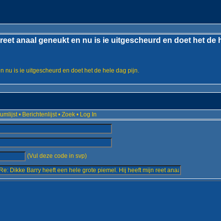
 reet anaal geneukt en nu is ie uitgescheurd en doet het de h
n nu is ie uitgescheurd en doet het de hele dag pijn.
umlijst
•
Berichtenlijst
•
Zoek
•
Log In
(Vul deze code in svp)