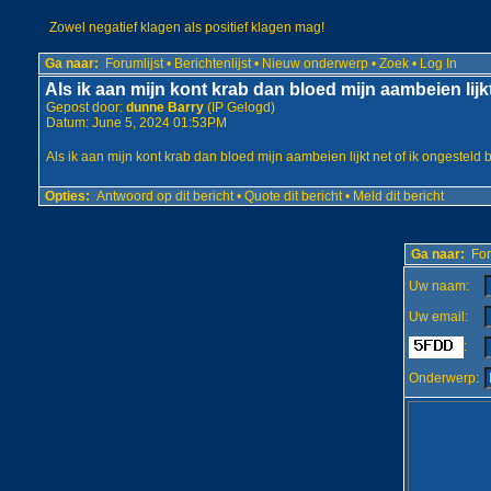
Zowel negatief klagen als positief klagen mag!
Ga naar:
Forumlijst
•
Berichtenlijst
•
Nieuw onderwerp
•
Zoek
•
Log In
Als ik aan mijn kont krab dan bloed mijn aambeien lijk
Gepost door:
dunne Barry
(IP Gelogd)
Datum: June 5, 2024 01:53PM
Als ik aan mijn kont krab dan bloed mijn aambeien lijkt net of ik ongesteld 
Opties:
Antwoord op dit bericht
•
Quote dit bericht
•
Meld dit bericht
Ga naar:
For
Uw naam:
Uw email:
:
Onderwerp: