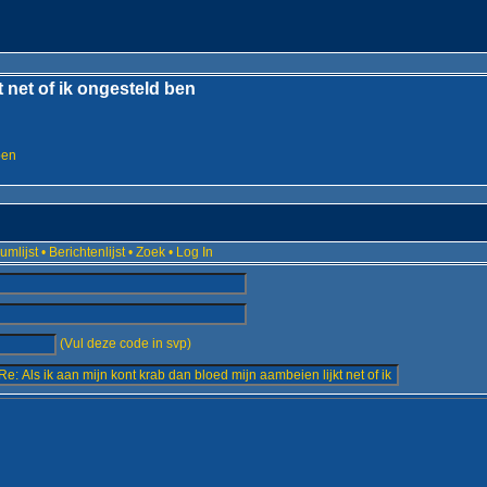
t net of ik ongesteld ben
ben
umlijst
•
Berichtenlijst
•
Zoek
•
Log In
(Vul deze code in svp)