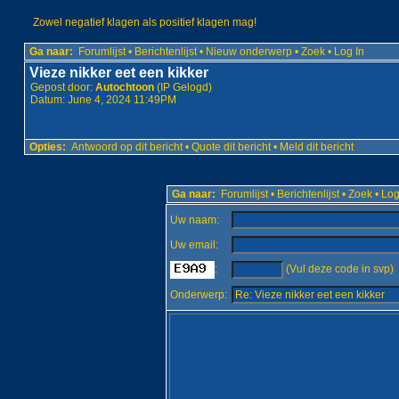
Zowel negatief klagen als positief klagen mag!
Ga naar:
Forumlijst
•
Berichtenlijst
•
Nieuw onderwerp
•
Zoek
•
Log In
Vieze nikker eet een kikker
Gepost door:
Autochtoon
(IP Gelogd)
Datum: June 4, 2024 11:49PM
Opties:
Antwoord op dit bericht
•
Quote dit bericht
•
Meld dit bericht
Ga naar:
Forumlijst
•
Berichtenlijst
•
Zoek
•
Log
Uw naam:
Uw email:
:
(Vul deze code in svp)
Onderwerp: