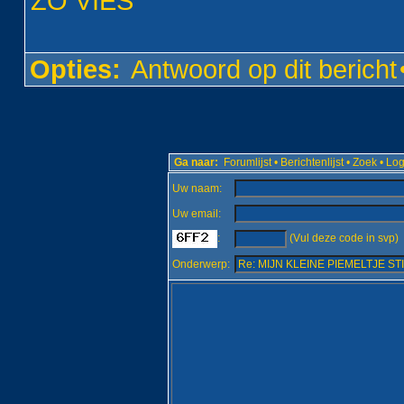
ZO VIES
Opties:
Antwoord op dit bericht
Ga naar:
Forumlijst
•
Berichtenlijst
•
Zoek
•
Log
Uw naam:
Uw email:
:
(Vul deze code in svp)
Onderwerp: