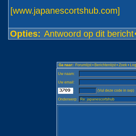
[
www.japanescortshub.com
]
Opties:
Antwoord op dit bericht
Ga naar:
Forumlijst
•
Berichtenlijst
•
Zoek
•
Log
Uw naam:
Uw email:
:
(Vul deze code in svp)
Onderwerp: