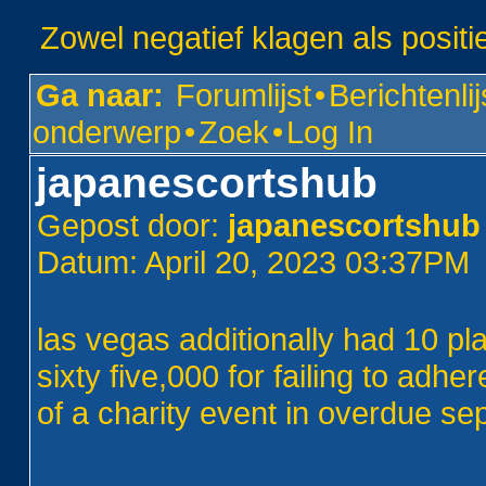
Zowel negatief klagen als positi
Ga naar:
Forumlijst
•
Berichtenlij
onderwerp
•
Zoek
•
Log In
japanescortshub
Gepost door:
japanescortshub
Datum: April 20, 2023 03:37PM
las vegas additionally had 10 pl
sixty five,000 for failing to adhe
of a charity event in overdue se