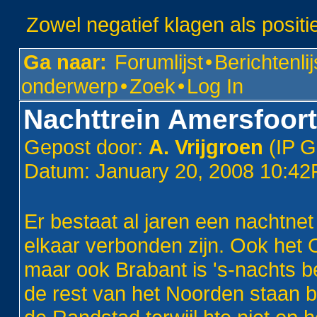
Zowel negatief klagen als positi
Ga naar:
Forumlijst
•
Berichtenlij
onderwerp
•
Zoek
•
Log In
Nachttrein Amersfoor
Gepost door:
A. Vrijgroen
(IP G
Datum: January 20, 2008 10:4
Er bestaat al jaren een nachtn
elkaar verbonden zijn. Ook het
maar ook Brabant is 's-nachts b
de rest van het Noorden staan bu