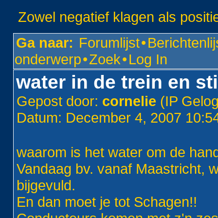
Zowel negatief klagen als positi
Ga naar:
Forumlijst
•
Berichtenlij
onderwerp
•
Zoek
•
Log In
water in de trein en st
Gepost door:
cornelie
(IP Gelo
Datum: December 4, 2007 10:
waarom is het water om de han
Vandaag bv. vanaf Maastricht, waa
bijgevuld.
En dan moet je tot Schagen!!