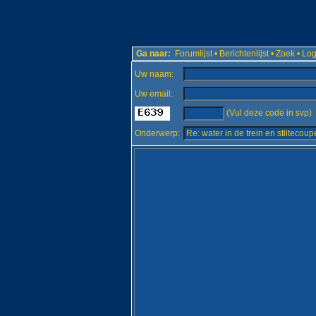
Ga naar:
Forumlijst
•
Berichtenlijst
•
Zoek
•
Log
Uw naam:
Uw email:
:
(Vul deze code in svp)
Onderwerp: