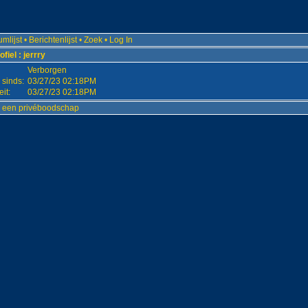
mlijst
•
Berichtenlijst
•
Zoek
•
Log In
fiel : jerrry
Verborgen
 sinds:
03/27/23 02:18PM
eit:
03/27/23 02:18PM
r een privéboodschap