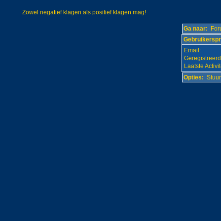
Zowel negatief klagen als positief klagen mag!
Ga naar:
Foru
Gebruikerspro
Email:
Geregistreerd
Laatste Activit
Opties:
Stuu